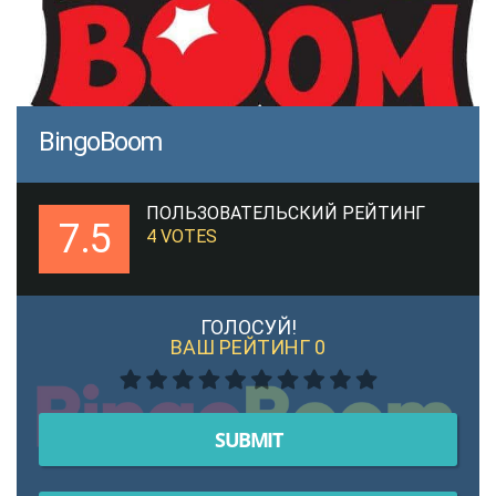
BingoBoom
ПОЛЬЗОВАТЕЛЬСКИЙ РЕЙТИНГ
7.5
4
VOTES
ГОЛОСУЙ!
ВАШ РЕЙТИНГ
0
SUBMIT