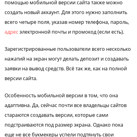
помощью мобильной версии сайта также можно
создать новый аккаунт. Для этого нужно заполнить
всего четыре поля, указав номер телефона, пароль,
адрес
электронной почты и промокод (если есть).
Зарегистрированные пользователи всего несколько
нажатий на экран могут делать депозит и создавать
заявки на вывод средств. Всё так же, как на полной
версии сайта.
Особенность мобильной версии в том, что она
адаптивна. Да, сейчас почти все владельцы сайтов
стараются создавать версии, которые сами
подстраиваются под размер экрана. Однако пока
еще не все букмекеры успели подтянуть свои