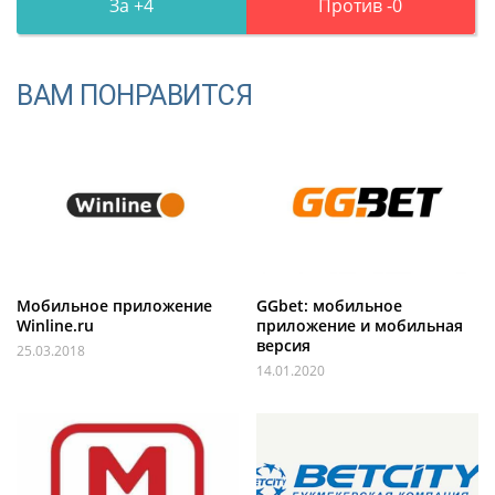
4
0
ВАМ ПОНРАВИТСЯ
Мобильное приложение
GGbet: мобильное
Winline.ru
приложение и мобильная
версия
25.03.2018
14.01.2020