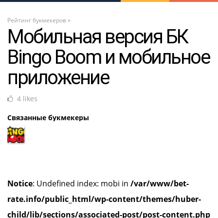
Рейтинг букмекеров
»
Мобильная версия БК
Bingo Boom и мобильное
приложение
4 likes
Связанные букмекеры
Notice
: Undefined index: mobi in
/var/www/bet-
rate.info/public_html/wp-content/themes/huber-
child/lib/sections/associated-post/post-content.php