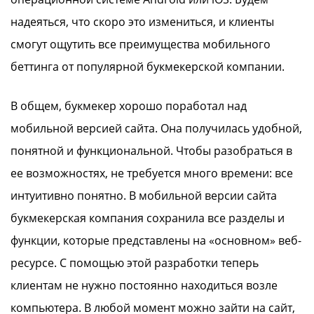
надеяться, что скоро это измениться, и клиенты
смогут ощутить все преимущества мобильного
беттинга от популярной букмекерской компании.
В общем, букмекер хорошо поработал над
мобильной версией сайта. Она получилась удобной,
понятной и функциональной. Чтобы разобраться в
ее возможностях, не требуется много времени: все
интуитивно понятно. В мобильной версии сайта
букмекерская компания сохранила все разделы и
функции, которые представлены на «основном» веб-
ресурсе. С помощью этой разработки теперь
клиентам не нужно постоянно находиться возле
компьютера. В любой момент можно зайти на сайт,