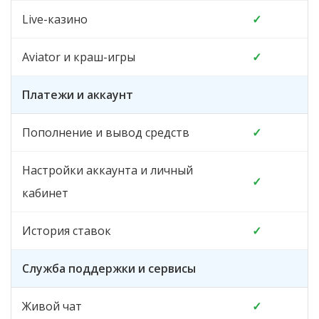
Live-казино
✓
Aviator и краш-игры
✓
Платежи и аккаунт
Пополнение и вывод средств
✓
Настройки аккаунта и личный
✓
кабинет
История ставок
✓
Служба поддержки и сервисы
Живой чат
✓