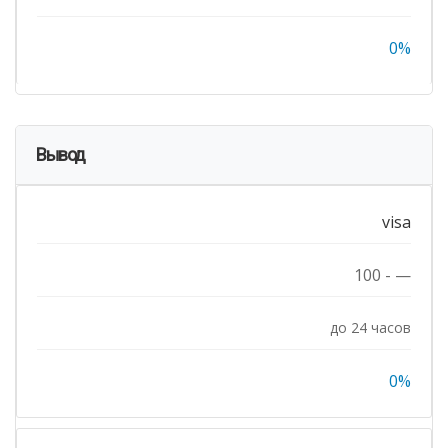
0%
Вывод
visa
100 - —
до 24 часов
0%