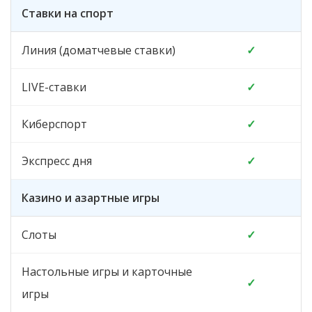
Ставки на спорт
Линия (доматчевые ставки)
✓
LIVE-ставки
✓
Киберспорт
✓
Экспресс дня
✓
Казино и азартные игры
Слоты
✓
Настольные игры и карточные
✓
игры