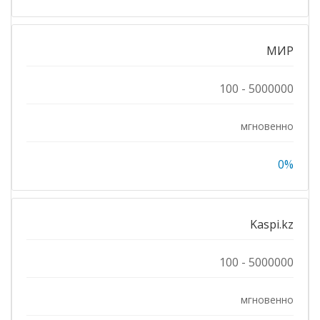
МИР
100 - 5000000
мгновенно
0%
Kaspi.kz
100 - 5000000
мгновенно