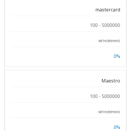
mastercard
100 - 5000000
мгновенно
0%
Maestro
100 - 5000000
мгновенно
0%