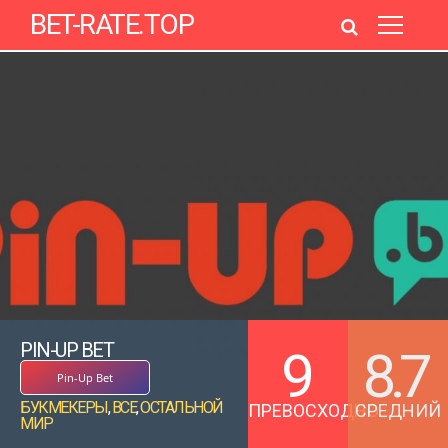
BET-RATE.TOP
PIN-UP BET
9
8.7
Pin-Up Bet
БУКМЕКЕРЫ
,
ВСЕ
,
ОСТАЛЬНОЙ
ПРЕВОСХОДНО
СРЕДНИЙ
МИР