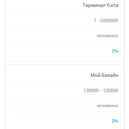
Терминал Yurta
1 - 5000000
мгновенно
0%
Мой Билайн
120000 - 120000
мгновенно
0%