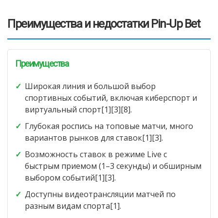
Преимущества и недостатки Pin-Up Bet
Преимущества
Широкая линия и большой выбор
спортивных событий, включая киберспорт и
виртуальный спорт[1][3][8].
Глубокая роспись на топовые матчи, много
вариантов рынков для ставок[1][3].
Возможность ставок в режиме Live с
быстрым приемом (1–3 секунды) и обширным
выбором событий[1][3].
Доступны видеотрансляции матчей по
разным видам спорта[1].