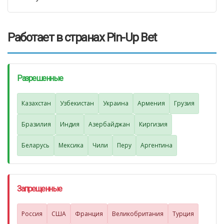
Работает в странах Pin-Up Bet
Разрешенные
Казахстан
Узбекистан
Украина
Армения
Грузия
Бразилия
Индия
Азербайджан
Киргизия
Беларусь
Мексика
Чили
Перу
Аргентина
Запрещенные
Россия
США
Франция
Великобритания
Турция