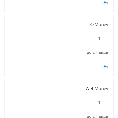
0%
Ю.Money
1 - —
до 24 часов
0%
WebMoney
1 - —
до 24 часов