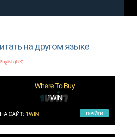
итать на другом языке
English (UK)
Where To Buy
1WIN
ПЕРЕЙТИ
НА САЙТ:
1WIN