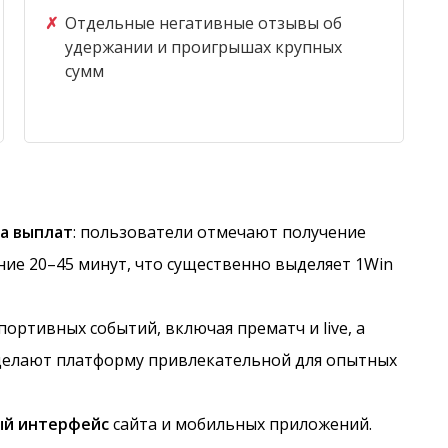
Отдельные негативные отзывы об
удержании и проигрышах крупных
сумм
а выплат
: пользователи отмечают получение
ние 20–45 минут, что существенно выделяет 1Win
портивных событий, включая прематч и live, а
 делают платформу привлекательной для опытных
ый интерфейс
сайта и мобильных приложений.