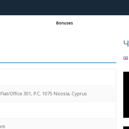
Bonuses
Ч
 Flat/Office 301, P.C. 1075 Nicosia, Cyprus
om