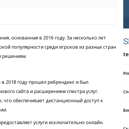
ия, основанная в 2016 году. За несколько лет
S
окой популярности среди игроков из разных стран
te
м решениям.
Pi
о в 2018 году прошёл ребрендинг и был
нового сайта и расширением спектра услуг.
Сп
, что обеспечивает дистанционный доступ к
ии.
Бо
редоставляет услуги исключительно онлайн.
Ск