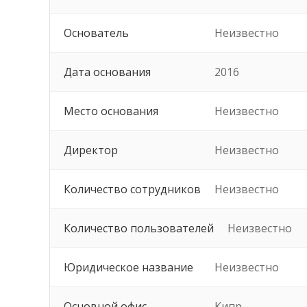
Основатель
Неизвестно
Дата основания
2016
Место основания
Неизвестно
Директор
Неизвестно
Количество сотрудников
Неизвестно
Количество пользователей
Неизвестно
Юридическое название
Неизвестно
Основной офис
Кипр