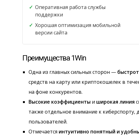
Оперативная работа службы
поддержки
Хорошая оптимизация мобильной
версии сайта
Преимущества 1Win
Одна из главных сильных сторон —
быстрот
средств на карту или криптокошелек в тече
на фоне конкурентов.
Высокие коэффициенты
и
широкая линия
с
также отдельное внимание к киберспорту,
пользователей.
Отмечается
интуитивно понятный и удобн