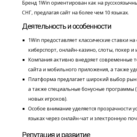
Бренд 1Win ориентирован как на русскоязычны
СНГ, предлагая сайт на более чем 10 языках.
Деятельность и особенности
1Win предоставляет классические ставки на 
киберспорт, онлайн-казино, слоты, покер и
Компания активно внедряет современные т
сайта и мобильного приложения, а также уд
Платформа предлагает широкий выбор рынко
а также специальные бонусные программы (
новых игроков).
Особое внимание уделяется прозрачности у
языках через онлайн-чат и электронную поч
Репутация и развитие