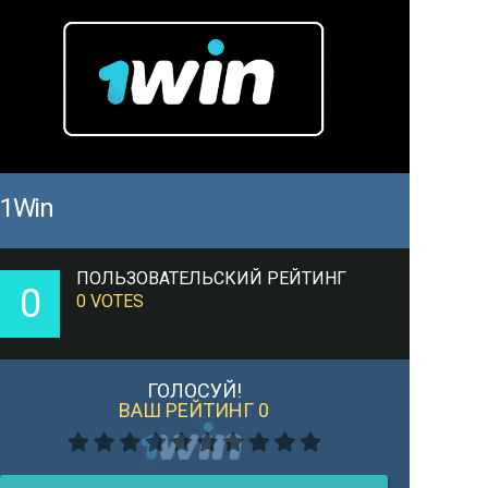
1Win
ПОЛЬЗОВАТЕЛЬСКИЙ РЕЙТИНГ
0
0
VOTES
ГОЛОСУЙ!
ВАШ РЕЙТИНГ
0