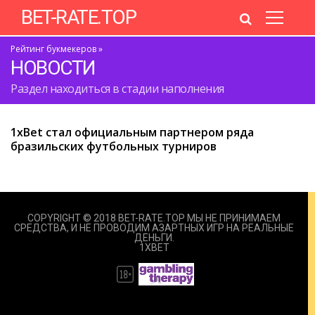
BET-RATE.TOP
Рейтинг букмекеров
»
НОВОСТИ
Раздел находиться в стадии наполнения
1xBet стал официальным партнером ряда
бразильских футбольных турниров
COPYRIGHT © 2018 BET-RATE.TOP МЫ НЕ ПРИНИМАЕМ
СРЕДСТВА, И НЕ ПРОВОДИМ АЗАРТНЫХ ИГР НА РЕАЛЬНЫЕ
ДЕНЬГИ.
1XBET