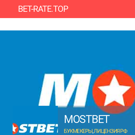
BET-RATE.TOP
БУКМЕКЕРЫ
ЗЕРКАЛА
ПРОГНОЗЫ
МОБ
ПРАВИЛА ПОЛЬЗОВАНИЯ САЙТОМ
MOSTBET
БУКМЕКЕРЫ
,
ЛИЦЕНЗИЯ РФ