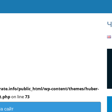
Ч
ate.info/public_html/wp-content/themes/huber-
nt.php
on line
73
а сайт