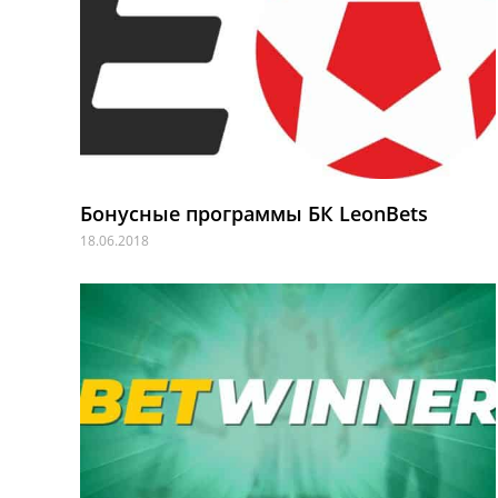
Бонусные программы БК LeonBets
18.06.2018