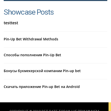
Showcase Posts
testtest
Pin-Up Bet Withdrawal Methods
Способы пополнения Pin-Up Bet
Бонусы букмекерской компании Pin-up bet
Скачать приложение Pin-up Bet на Android