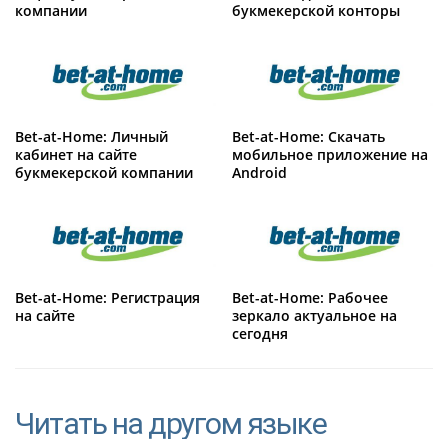
компании
букмекерской конторы
Bet-at-Home: Личный
Bet-at-Home: Скачать
кабинет на сайте
мобильное приложение на
букмекерской компании
Android
Bet-at-Home: Регистрация
Bet-at-Home: Рабочее
на сайте
зеркало актуальное на
сегодня
Читать на другом языке