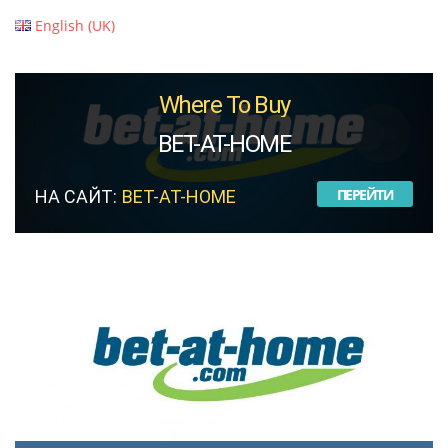
English (UK)
Where To Buy
BET-AT-HOME
ПЕРЕЙТИ
НА САЙТ:
BET-AT-HOME