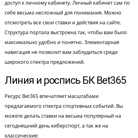
доступ к личному кабинету. Личный кабинет сам по
себе весьма несложный для понимания. Можно
отсмотреть все свои ставки и действия на сайте.
Структура портала выстроена так, чтобы вам было
максимально удобно и понятно. Элементарная
навигация не позволит вам заблудиться среди
широкого спектра предложений.
Линия и роспись БК Bet365
Ресурс Bet365 впечатляет масштабами
предлагаемого спектра спортивных событий. Вы
можете делать ставки на весьма популярный на
сегодняшний день киберспорт, а так же на
классические: