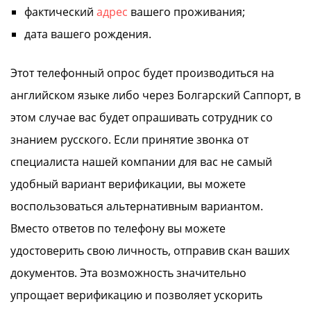
фактический
адрес
вашего проживания;
дата вашего рождения.
Этот телефонный опрос будет производиться на
английском языке либо через Болгарский Саппорт, в
этом случае вас будет опрашивать сотрудник со
знанием русского. Если принятие звонка от
специалиста нашей компании для вас не самый
удобный вариант верификации, вы можете
воспользоваться альтернативным вариантом.
Вместо ответов по телефону вы можете
удостоверить свою личность, отправив скан ваших
документов. Эта возможность значительно
упрощает верификацию и позволяет ускорить