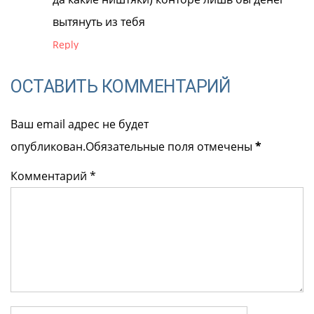
вытянуть из тебя
Reply
ОСТАВИТЬ КОММЕНТАРИЙ
Ваш email адрес не будет
опубликован.Обязательные поля отмечены
*
Комментарий *