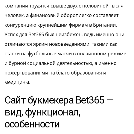
компании трудятся свыше двух с половиной тысяч
человек, а финансовый оборот легко составляет
конкуренцию крупнейшим фирмам в Британии.
Успех для Bet365 был неизбежен, ведь именно они
отличаются ярким нововведениями, такими как
ставки на футбольные матчи в онлайновом режиме
и бурной социальной деятельностью, а именно
пожертвованиями на благо образования и
медицины.
Сайт букмекера Bet365 —
вид, функционал,
особенности