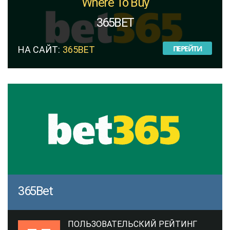
Where To Buy
365BET
ПЕРЕЙТИ
НА САЙТ:
365BET
365Bet
ПОЛЬЗОВАТЕЛЬСКИЙ РЕЙТИНГ