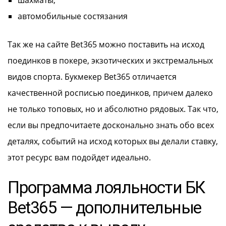
шахматы;
автомобильные состязания
Так же на сайте Bet365 можно поставить на исход
поединков в покере, экзотических и экстремальных
видов спорта. Букмекер Bet365 отличается
качественной росписью поединков, причем далеко
не только топовых, но и абсолютно рядовых. Так что,
если вы предпочитаете досконально знать обо всех
деталях, событий на исход которых вы делали ставку,
этот ресурс вам подойдет идеально.
Программа лояльности БК
Bet365 — дополнительные