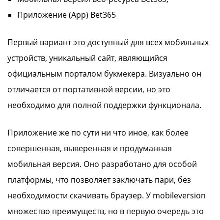
Приложение (App) Bet365
Первый вариант это доступный для всех мобильных
устройств, уникальный сайт, являющийся
официальным порталом букмекера. Визуально он
отличается от портативной версии, но это
необходимо для полной поддержки функционала.
Приложение же по сути ни что иное, как более
совершенная, выверенная и продуманная
мобильная версия. Оно разработано для особой
платформы, что позволяет заключать пари, без
необходимости скачивать браузер. У mobileversion
множество преимуществ, но в первую очередь это