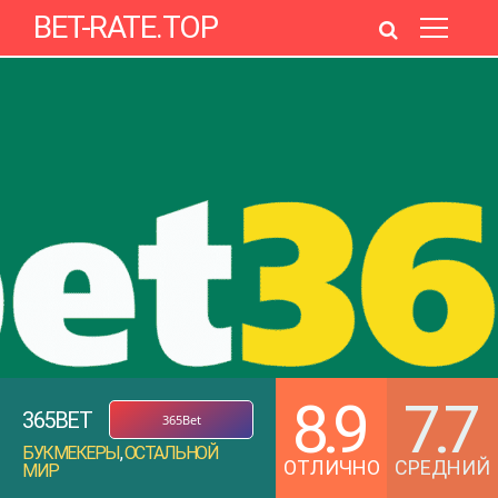
BET-RATE.TOP
8.9
7.7
365BET
365Bet
БУКМЕКЕРЫ
,
ОСТАЛЬНОЙ
ОТЛИЧНО
СРЕДНИЙ
МИР