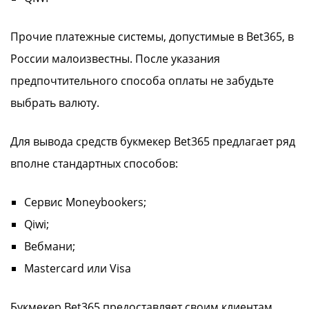
Прочие платежные системы, допустимые в Bet365, в
России малоизвестны. После указания
предпочтительного способа оплаты не забудьте
выбрать валюту.
Для вывода средств букмекер Bet365 предлагает ряд
вполне стандартных способов:
Сервис Moneybookers;
Qiwi;
Вебмани;
Mastercard или Visa
Букмекер Bet365 предоставляет своим клиентам