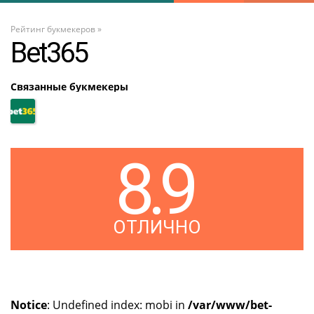
Рейтинг букмекеров
»
Bet365
Связанные букмекеры
8.9
ОТЛИЧНО
Notice
: Undefined index: mobi in
/var/www/bet-