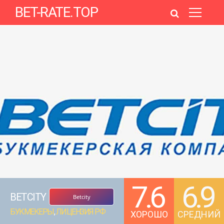
BET-RATE.TOP
7.6
6.9
BETCITY
Betcity
БУКМЕКЕРЫ
,
ЛИЦЕНЗИЯ РФ
ХОРОШО
СРЕДНИЙ