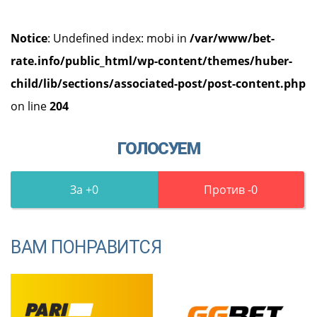
Notice
: Undefined index: mobi in
/var/www/bet-
rate.info/public_html/wp-content/themes/huber-
child/lib/sections/associated-post/post-content.php
on line
204
ГОЛОСУЕМ
0
0
ВАМ ПОНРАВИТСЯ