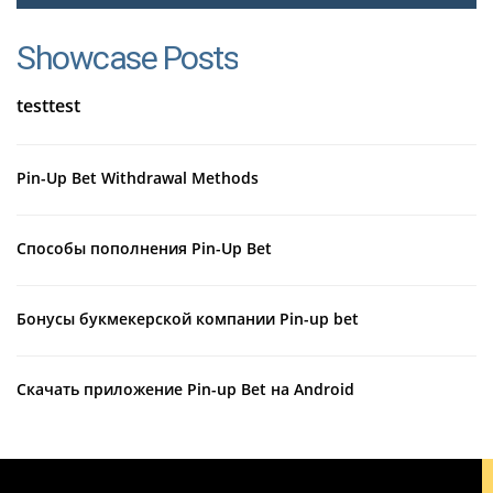
Showcase Posts
testtest
Pin-Up Bet Withdrawal Methods
Способы пополнения Pin-Up Bet
Бонусы букмекерской компании Pin-up bet
Скачать приложение Pin-up Bet на Android