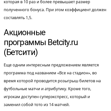
которая в 10 раз и более превышает размер
полученного бонуса. При этом коэффициент должен
составлять 1,5.
Акционные
программы Betcity.ru
(Бетсити)
Еще одним интересным предложением является
программа под названием «Все на стадион», во
время которой проводится розыгрыш билетов на
футбольные матчи и атрибутику. Кроме того,
игрокам доступен суперэкспресс, который и
заменил собой тото из 14 матчей.