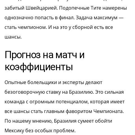
забитый Швейцарией. Подопечные Тите намерены
однозначно попасть в финал. Задача максимум —
стать чемпионом. И на это у сборной есть все
шансы.
Прогноз на матч и
коэффициенты
Опытные болельщики и эксперты делают
безоговорочную ставку на Бразилию. Это сильная
команда с огромным потенциалом, которая имеет
все шансы стать главным фаворитом Чемпионата.
По нашему мнению, Бразилия сумеет обойти
Мексику без особых проблем.