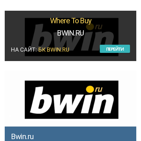
Where To Buy
BWIN.RU
ПЕРЕЙТИ
НА САЙТ:
БК BWIN.RU
Bwin.ru