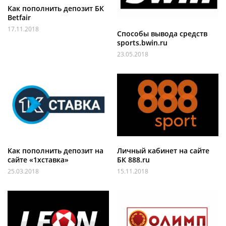
Как пополнить депозит БК
Betfair
17.11.2018
Способы вывода средств
sports.bwin.ru
23.05.2018
Как пополнить депозит на
Личный кабинет на сайте
сайте «1xставка»
БК 888.ru
25.03.2018
15.11.2018