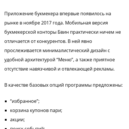
Приложение букмекера впервые появилось на
рынке в ноябре 2017 года. Мобильная версия
букмекерской конторы Бвин практически ничем не
отличается от конкурентов. В ней явно
прослеживается минималистический дизайн с
удобной архитектурой “Меню”, а также приятное
отсутствие навязчивой и отвлекающей рекламы.
В качестве базовых опций программы предложены:
“избранное”;
корзина купонов пари;
акции;
поиск событий;