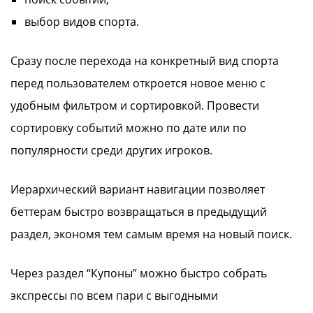
выбор видов спорта.
Сразу после перехода на конкретный вид спорта
перед пользователем откроется новое меню с
удобным фильтром и сортировкой. Провести
сортировку событий можно по дате или по
популярности среди других игроков.
Иерархический вариант навигации позволяет
беттерам быстро возвращаться в предыдущий
раздел, экономя тем самым время на новый поиск.
Через раздел “Купоны” можно быстро собрать
экспрессы по всем пари с выгодными