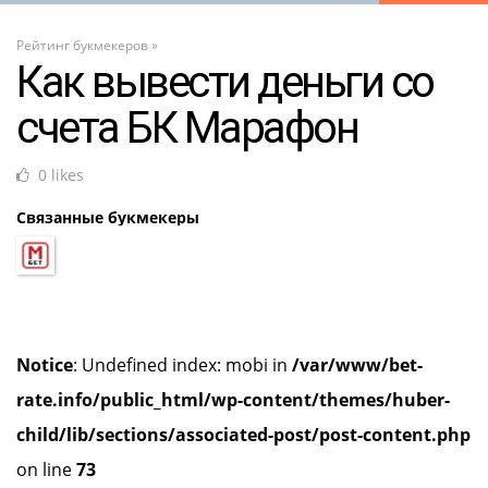
Рейтинг букмекеров
»
Как вывести деньги со
счета БК Марафон
0 likes
Связанные букмекеры
Notice
: Undefined index: mobi in
/var/www/bet-
rate.info/public_html/wp-content/themes/huber-
child/lib/sections/associated-post/post-content.php
on line
73