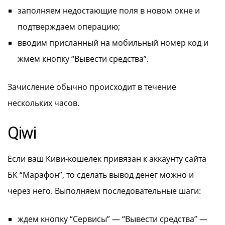
заполняем недостающие поля в новом окне и
подтверждаем операцию;
вводим присланный на мобильный номер код и
жмем кнопку “Вывести средства”.
Зачисление обычно происходит в течение
нескольких часов.
Qiwi
Если ваш Киви-кошелек привязан к аккаунту сайта
БК “Марафон”, то сделать вывод денег можно и
через него. Выполняем последовательные шаги:
ждем кнопку “Сервисы” — “Вывести средства” —