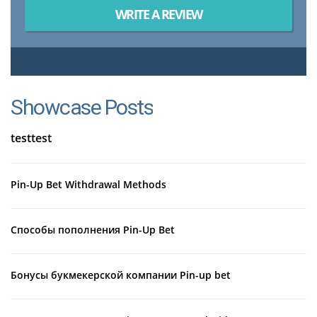
WRITE A REVIEW
Showcase Posts
testtest
Pin-Up Bet Withdrawal Methods
Способы пополнения Pin-Up Bet
Бонусы букмекерской компании Pin-up bet