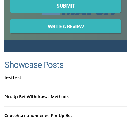
SUBMIT
WRITE A REVIEW
Showcase Posts
testtest
Pin-Up Bet Withdrawal Methods
Способы пополнения Pin-Up Bet