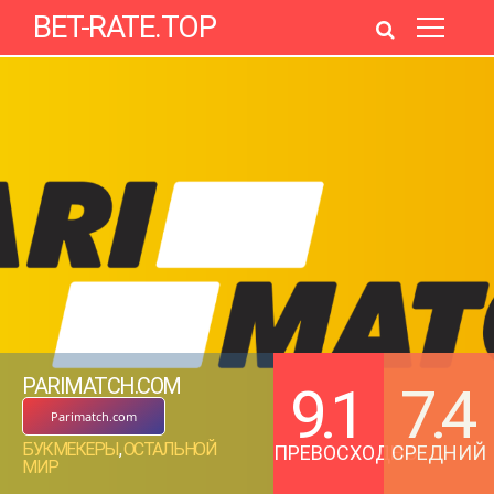
BET-RATE.TOP
PARIMATCH.COM
9.1
7.4
Parimatch.com
БУКМЕКЕРЫ
,
ОСТАЛЬНОЙ
ПРЕВОСХОДНО
СРЕДНИЙ
МИР