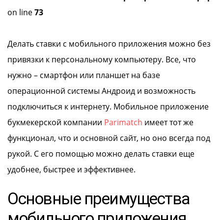
on line
73
Делать ставки с мобильного приложения можно без
привязки к персональному компьютеру. Все, что
нужно – смартфон или планшет на базе
операционной системы Андроид и возможность
подключиться к интернету. Мобильное приложение
букмекерской компании
Parimatch
имеет тот же
функционал, что и основной сайт, но оно всегда под
рукой. С его помощью можно делать ставки еще
удобнее, быстрее и эффективнее.
Основные преимущества
мобильного приложения