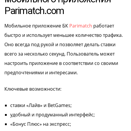
Parimatch.com
Мобильное приложение БК
Parimatch
работает
быстро и использует меньшее количество трафика.
Оно всегда под рукой и позволяет делать ставки
всего за несколько секунд. Пользователь может
настроить приложение в соответствии со своими
предпочтениями и интересами.
Ключевые возможности:
ставки «Лайв» и BetGames;
удобный и продуманный интерфейс;
«Бонус Плюс» на экспресс;