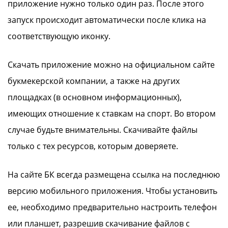
приложение нужно только один раз. После этого
запуск происходит автоматически после клика на
соответствующую иконку.
Скачать приложение можно на официальном сайте
букмекерской компании, а также на других
площадках (в основном информационных),
имеющих отношение к ставкам на спорт. Во втором
случае будьте внимательны. Скачивайте файлы
только с тех ресурсов, которым доверяете.
На сайте БК всегда размещена ссылка на последнюю
версию мобильного приложения. Чтобы установить
ее, необходимо предварительно настроить телефон
или планшет, разрешив скачивание файлов с