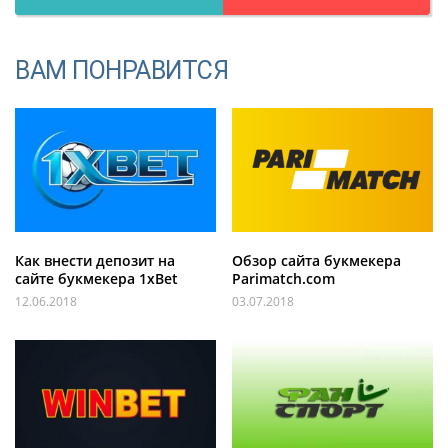
ВАМ ПОНРАВИТСЯ
Как внести депозит на
Обзор сайта букмекера
сайте букмекера 1xBet
Parimatch.com
12.06.2018
03.07.2018