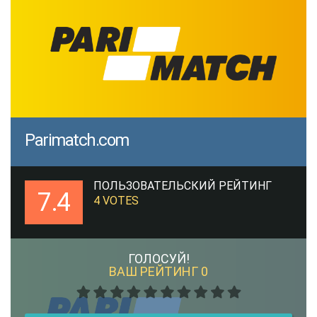
Parimatch.com
ПОЛЬЗОВАТЕЛЬСКИЙ РЕЙТИНГ
7.4
4
VOTES
ГОЛОСУЙ!
ВАШ РЕЙТИНГ
0