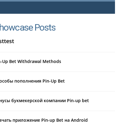
howcase Posts
sttest
n-Up Bet Withdrawal Methods
особы пополнения Pin-Up Bet
нусы букмекерской компании Pin-up bet
ачать приложение Pin-up Bet на Android