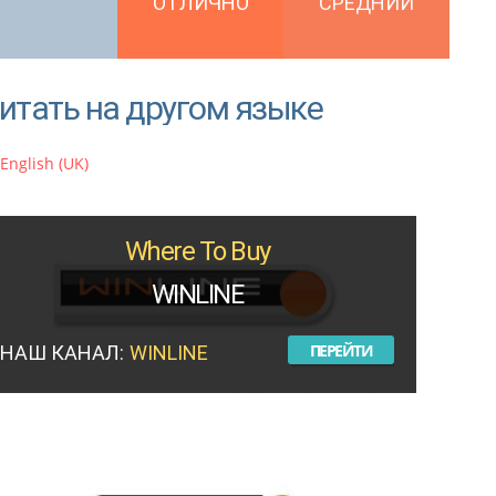
ОТЛИЧНО
СРЕДНИЙ
итать на другом языке
English (UK)
Where To Buy
WINLINE
ПЕРЕЙТИ
НАШ КАНАЛ:
WINLINE