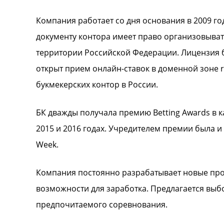
Компания работает со дня основания в 2009 го
документу контора имеет право организовыват
территории Российской Федерации. Лицензия бы
открыт прием онлайн-ставок в доменной зоне 
букмекерских контор в России.
БК дважды получала премию Betting Awards в 
2015 и 2016 годах. Учредителем премии была и
Week.
Компания постоянно разрабатывает новые про
возможности для заработка. Предлагается выбо
предпочитаемого соревнования.