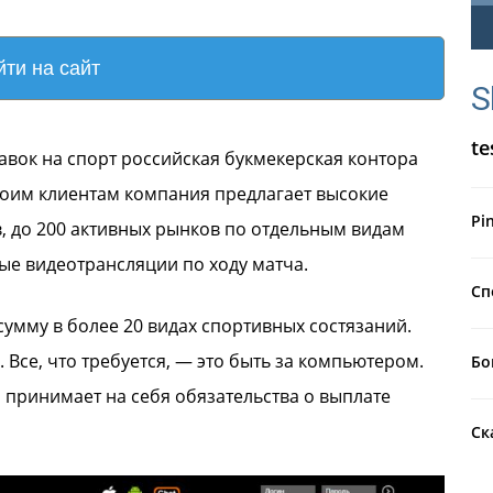
ти на сайт
S
te
авок на спорт российская букмекерская контора
воим клиентам компания предлагает высокие
Pi
в, до 200 активных рынков по отдельным видам
ые видеотрансляции по ходу матча.
Сп
сумму в более 20 видах спортивных состязаний.
 Все, что требуется, — это быть за компьютером.
Бо
 принимает на себя обязательства о выплате
Ск