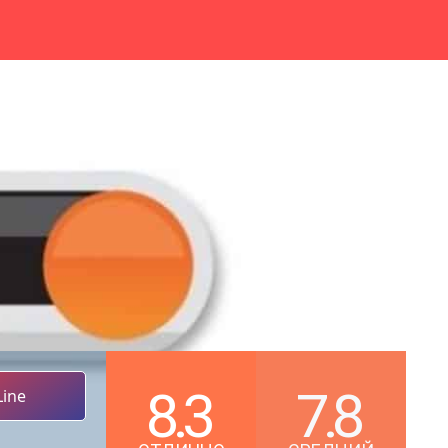
НАНИЙ
НОВОСТИ
8.3
7.8
Line