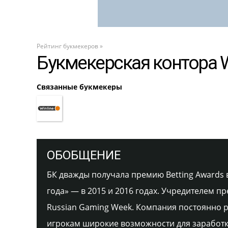
Рейтинг букмекеров
»
Букмекерская контора W
Связанные букмекеры
ОБОБЩЕНИЕ
БК дважды получала премию Betting Awards 
года» — в 2015 и 2016 годах. Учредителем п
Russian Gaming Week. Компания постоянно 
игрокам широкие возможности для заработка